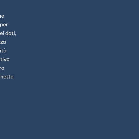
ue
 per
ei dati,
zza
ità
ativo
ro
 metta