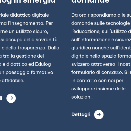
riale didattico digitale
Da ora rispondiamo alle s
rma l’insegnamento. Per
domande sulle tecnologie
rne un utilizzo sicuro,
l’educazione, sull’utilizzo d
si occupa della sovranità
sull’informazione e sicure
i e della trasparenza. Dalla
giuridica nonché sull’ident
a tra la gestione del
digitale nello spazio form
le didattico ed Edulog
svizzero attraverso il nost
un paesaggio formativo
formulario di contatto. Si
 affidabile.
in contatto con noi per
sviluppare insieme delle
soluzioni.
li
Dettagli