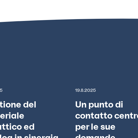
25
19.8.2025
tione del
Un punto di
eriale
contatto centr
ttico ed
per le sue
og in sinergia
domande