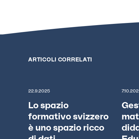
ARTICOLI CORRELATI
22.9.2025
7.10.20
Lo spazio
Ges
formativo svizzero
mat
è uno spazio ricco
dida
di dati
Edul